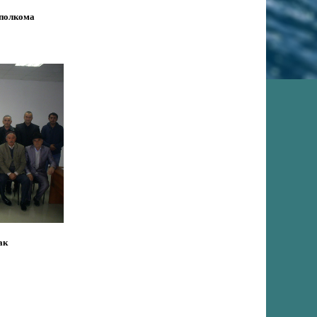
сполкома
ак