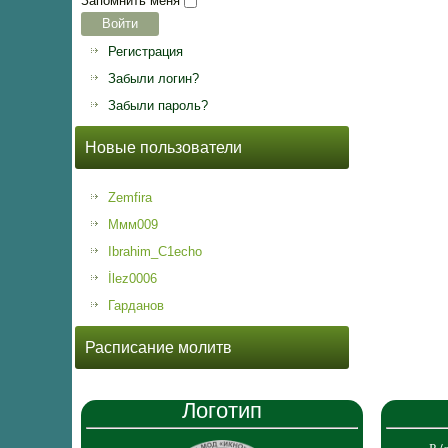
Запомнить меня
Войти
Регистрация
Забыли логин?
Забыли пароль?
Новые пользователи
Zemfira
Ммм009
Ibrahim_C1echo
İlez0006
Гарданов
Расписание молитв
Логотип