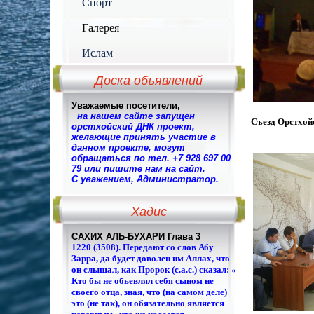
Спорт
Галерея
Ислам
Доска объявлений
Уважаемые посетители,
на нашем сайте запущен
Съезд Орстхойс
орстхойский ДНК проект,
желающие принять участие в
данном проекте, могут
обращаться по тел. +7 928 697 00
79 или пишите нам на сайт.
С уважением, Администратор.
Хадис
САХИХ АЛЬ-БУХАРИ Глава 3
1220 (3508). Передают со слов Абу
Зарра, да будет доволен им Аллах, что
он слышал, как Пророк (с.а.с.) сказал: «
Кто бы не обьевлял себя сыном не
своего отца, зная, что (на самом деле)
это (не так), он обязательно является