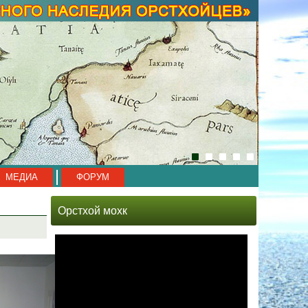
МЕДИА
ФОРУМ
Орстхой мохк