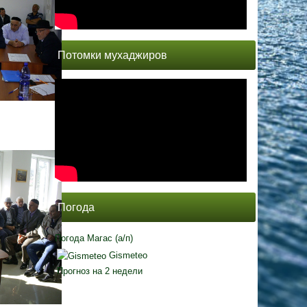
Потомки мухаджиров
Погода
Погода Магас (а/п)
Gismeteo
Прогноз на 2 недели