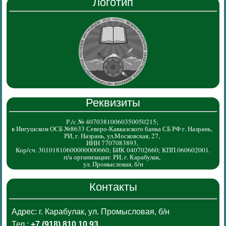
Логотип
Реквизиты
Р./с № 40703810060350050215;
в Ингушском ОСБ №8633 Северо-Кавказского банка СБ РФ г. Назрань,
РИ, г. Назрань, ул.Московская, 27,
ИНН 7707083893,
Кор/сч. 30101810600000000660; БИК 040702660; КПП 060602001.
п/а организации: РИ, г. Карабулак,
ул. Промысловая, б/н
Контакты
Адрес: г. Карабулак, ул. Промысловая, б/н
Тел.:
+7 (918) 810 10 93