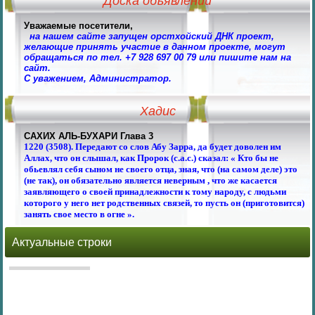
Доска объявлений
Уважаемые посетители,
на нашем сайте запущен орстхойский ДНК проект,
желающие принять участие в данном проекте, могут
обращаться по тел. +7 928 697 00 79 или пишите нам на
сайт.
С уважением, Администратор.
Хадис
САХИХ АЛЬ-БУХАРИ Глава 3
1220 (3508). Передают со слов Абу Зарра, да будет доволен им
Аллах, что он слышал, как Пророк (с.а.с.) сказал: « Кто бы не
обьевлял себя сыном не своего отца, зная, что (на самом деле) это
(не так), он обязательно является неверным , что же касается
заявляющего о своей принадлежности к тому народу, с людьми
которого у него нет родственных связей, то пусть он (приготовится)
занять свое место в огне ».
Актуальные строки