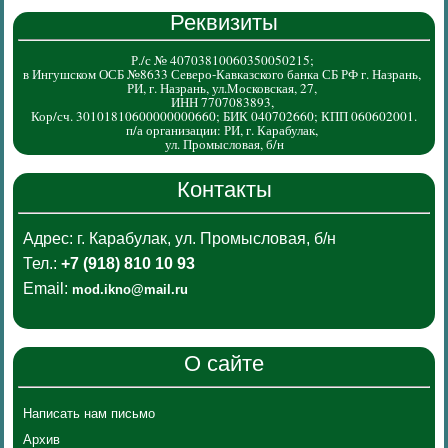
Реквизиты
Р./с № 40703810060350050215;
в Ингушском ОСБ №8633 Северо-Кавказского банка СБ РФ г. Назрань,
РИ, г. Назрань, ул.Московская, 27,
ИНН 7707083893,
Кор/сч. 30101810600000000660; БИК 040702660; КПП 060602001.
п/а организации: РИ, г. Карабулак,
ул. Промысловая, б/н
Контакты
Адрес: г. Карабулак, ул. Промысловая, б/н
Тел.:
+7 (918) 810 10 93
Email:
mod.ikno@mail.ru
О сайте
Написать нам письмо
Архив