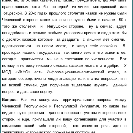
известно, из Устава казачества, Казак, прежде всего, должен быть
православным, хотя бы по одной из линии, материнской или
отцовской. В 20-х годах прошлого столетия казаки не нужны были
Чеченской стороне также как они не нужны были в начале 90-х
того же столетия и Ингушской стороне, ну а сейчас, вдруг
понадобились и решили любыми уговорами привезти сюда хотя бы
с десяток казаков которые за двадцать с лишним лет смогли,
адаптироваться на новом месте, и живут себе спокойно. В
просторах нашего государства так много земли что освоить её,
сегодня практически мы не в состоянии по численности. Вот
потому я не вижу никакого смысла казакам лезть в эти дебри. У
МОД «ИКНО» есть Информационно-аналитический отдел, в
котором сосредоточены люди знающие толк в этих вопросах, и я
на всякий случай, дал поручение тщательно изучить данный
вопрос и дать свою оценку.
Вопрос:
Раз мы коснулись территориального вопроса между
Чеченской Республикой и Республикой Ингушетия, то какие вы
видите пути решения данного вопроса с учетом интересов всех
сторон, и еще, приглашали ли вашу организацию для участия в
комиссиях какой либо стороной, как известно речь идет о
территориях исторического проживания орстхойцев.