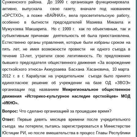
Сунженского района. До 1999 г. организация функционировала
активно, выпускала свою газету, вначале под названием
«ОРСТХО», а позже «ВАЙНАХ», вела просветительскую работу,
особенно в бытности председателей Мазиева Микаила и
Мужухоева Макшарипа. Но с 1999 г. как по объективным, так и
субъективным причинам деятельность её была приостановлена.
Естественно органы управления, которые были избраны сроком на
пять лет, не имея возможности провести ни одного съезда в
течение 13-лет, утратили свою легитимность. По предложению
бывшего председателя общественного движения «За возрождение
орстхойского этноса» Акмурзаева Басхана Хасановича, 10 марта
2012 г. в г. Карабулак на учредительном съезде было принято
единогласное решение об учреждении на базе ОД «ЗВОЭ»
организации под названием
Межрегиональное общественное
движения «Историко-культурное наследие орстхойцев»
МОД
«ИКНО».
Вопрос:
Что сделано
организацией за прошедшее время?
Ответ:
Первые девять месяцев времени
после учредительного
съезда мы потеряли, пытаясь зарегистрироваться в Министерстве
Юстиции РИ, но после вмешательства в процесс Главы Республики