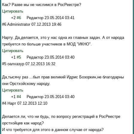
Как? Разве мы не числимся в РосРеестре?
Цитировать
+2
#6
Редактор
23.05.2014 03:41
#6 Administrator 07.12.2013 19:46
Нарту. Да,делается, это у нас одна из главных задач. А от народа
требуется по больше участников в МОД "ИКНО".
Цитировать
+1
#5
Редактор
23.05.2014 03:40
#5 оалхазур 07.12.2013 16:32
Да,тысячу раз ...был прав великий Идрис Бозоркин,не благодарны
они Орстхойскому народу.
Цитировать
+1
#4
Редактор
23.05.2014 03:40
#4 Нарт 07.12.2013 12:10
Делается ли, что ни будь, по вопросу регистраций в РосРеестре
орстхойцев как народ?
И что требуется для этого в данном случае от народа?