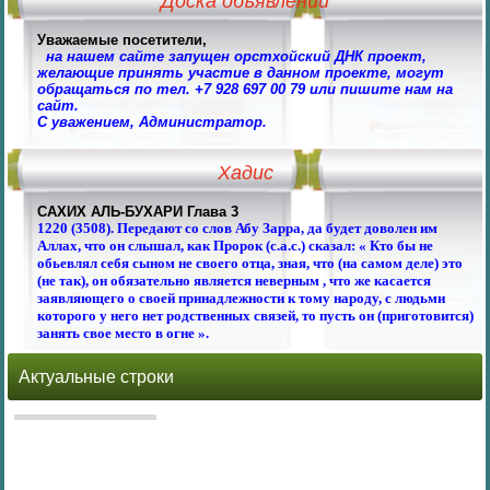
Доска объявлений
Уважаемые посетители,
на нашем сайте запущен орстхойский ДНК проект,
желающие принять участие в данном проекте, могут
обращаться по тел. +7 928 697 00 79 или пишите нам на
сайт.
С уважением, Администратор.
Хадис
САХИХ АЛЬ-БУХАРИ Глава 3
1220 (3508). Передают со слов Абу Зарра, да будет доволен им
Аллах, что он слышал, как Пророк (с.а.с.) сказал: « Кто бы не
обьевлял себя сыном не своего отца, зная, что (на самом деле) это
(не так), он обязательно является неверным , что же касается
заявляющего о своей принадлежности к тому народу, с людьми
которого у него нет родственных связей, то пусть он (приготовится)
занять свое место в огне ».
Актуальные строки