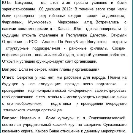
Ю-Б. Евкурова, мы этот этап прошли успешно и были
зарегистрированы 06 декабря 2012г. В течение этого года нами
были проведены ряд тейповых сходов среди Гандалоевых,
Фаргиевых, Мужухоевых, Мержоевых и.т.д. Встречались с
нашими соплеменниками в г. Хасав – Юрт, где запланировали в
будущем открыть отделение в Республике Дагестан. Открыли
Отделение в РСО - Алания. По Республике Ингушетия открыты
структурные подразделения - районные филиалы. Создан
информационно - аналитический отдел, который успешно работает.
Открыт и успешно функционирует сайт организации.
Вопрос:
Если не секрет, какие планы у организации?
Ответ:
Секретов у нас нет, мы работаем для народа. Планы на
будущее у нас следующие: прежде всего подготовка к
проведению научно-практической конференции, зарегистрировать
герб организации с тем, чтобы мы могли учредить наградные знаки
с его изображением, подготовка к проведению очередного
этнического съезда орстхойцев.
Вопрос:
Недавно в Доме культуры с. п. Орджоникидзевской
состоялся учредительный казачий круг по созданию Сунженского
казачьего округа. Каково Ваше отношение к данному мероприятию,