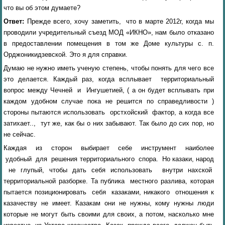
что вы об этом думаете?
Ответ:
Прежде всего, хочу заметить, что в марте 2012г, когда мы
проводили учредительный съезд МОД «ИКНО», нам было отказано
в предоставлении помещения в том же Доме культуры с. п.
Орджоникидзевской. Это я для справки.
Думаю не нужно иметь ученую степень, чтобы понять для чего все
это делается. Каждый раз, когда всплывает территориальный
вопрос между Чечней и Ингушетией, ( а он будет всплывать при
каждом удобном случае пока не решится по справедливости )
стороны пытаются использовать орстхойский фактор, а когда все
затихает.., тут же, как бы о них забывают. Так было до сих пор, но
не сейчас.
Каждая из сторон выбирает себе инструмент наиболее
удобный для решения территориального спора. Но казаки, народ
не глупый, чтобы дать себя использовать внутри нахской
территориальной разборке. Та публика местного разлива, которая
пытается позиционировать себя казаками, никакого отношения к
казачеству не имеет. Казакам они не нужны, кому нужны люди
которые не могут быть своими для своих, а потом, насколько мне